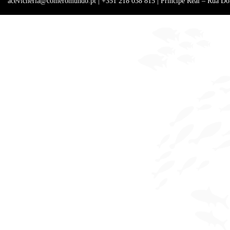
acevicheria@comeromundo.pt | +351 218 038 815 | Príncipe Real – Rua Do