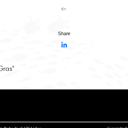
Share
Gras"
©
contributors ©
OpenStreetMap
CARTO
+
−